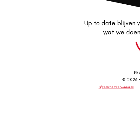
Up to date blijven v
wat we doen
PR
© 2026
Algemene voorwaarden