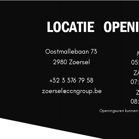
LOCATIE
OPEN
Oostmallebaan 73
2980 Zoersel
05
Z
+32 3 376 79 58
07
zoersel@ccngroup.be
08
Openingsuren kunnen af