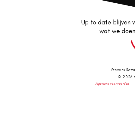
Up to date blijven v
wat we doen
Stevens Retai
© 2026
Algemene voorwaarden