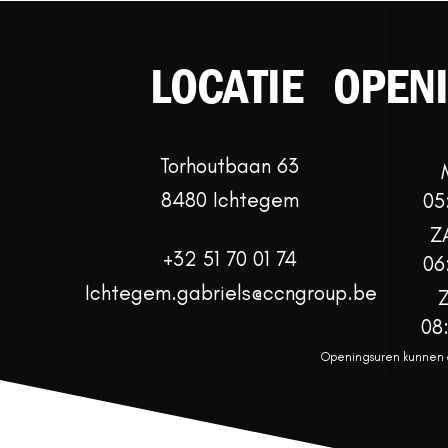
LOCATIE
OPEN
Torhoutbaan 63
8480 Ichtegem
05
Z
+32 51 70 01 74
06
Ichtegem.gabriels@ccngroup.be
08
Openingsuren kunnen af