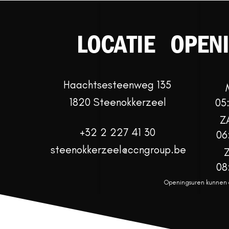
LOCATIE
OPEN
Haachtsesteenweg 135
1820 Steenokkerzeel
05
Z
+32 2 227 41 30
06
steenokkerzeel@ccngroup.be
08
Openingsuren kunnen af